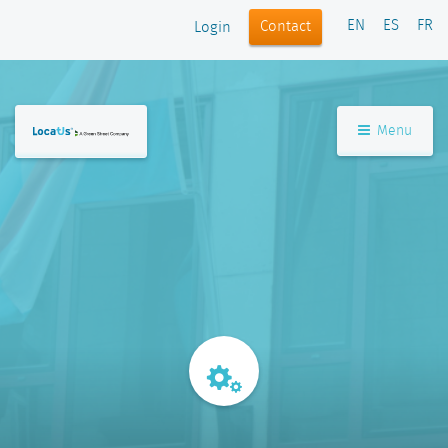
EN
ES
FR
Contact
Login
Menu