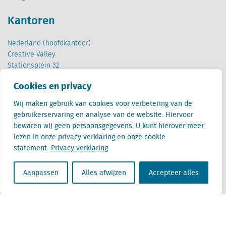
Kantoren
Nederland (hoofdkantoor)
Creative Valley
Stationsplein 32
3511 ED Utrecht
Cookies en privacy
België
Wij maken gebruik van cookies voor verbetering van de
Cantersteen 47
gebruikerservaring en analyse van de website. Hiervoor
1000 Brussel
bewaren wij geen persoonsgegevens. U kunt hierover meer
lezen in onze privacy verklaring en onze cookie
statement.
Privacy verklaring
Aanpassen
Alles afwijzen
Accepteer alles
Locatus B.V. and Locatus Belgie B.V. are wholly-owned subsidiaries of Green Street
Advisors, LLC. While Green Street offers some regulated products and services, global
Research, Data and Analytics products along with Green Street’s global News
publications are not provided as an investment advisor nor in the capacity of a
fiduciary. The Locatus companies are not regulated Green Street businesses. Our