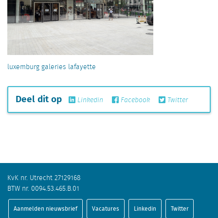
luxemburg galeries lafayette
Deel dit op
Linkedin
Facebook
Twitter
KvK nr. Utrecht 27129168
BTW nr. 0094.53.465.B.01
Aanmelden nieuwsbrief
Vacatures
Linkedin
Twitter