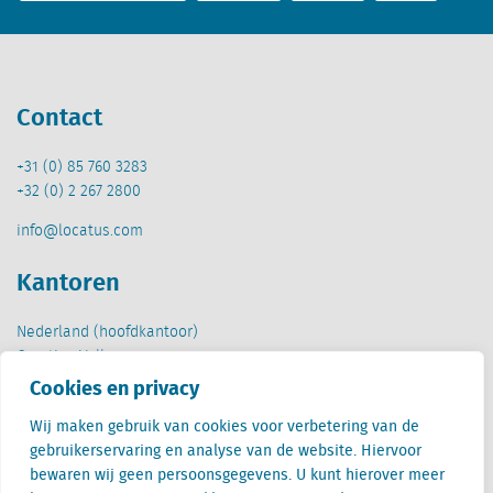
Contact
+31 (0) 85 760 3283
+32 (0) 2 267 2800
info@locatus.com
Kantoren
Nederland (hoofdkantoor)
Creative Valley
Stationsplein 32
Cookies en privacy
3511 ED Utrecht
Wij maken gebruik van cookies voor verbetering van de
België
gebruikerservaring en analyse van de website. Hiervoor
Cantersteen 47
bewaren wij geen persoonsgegevens. U kunt hierover meer