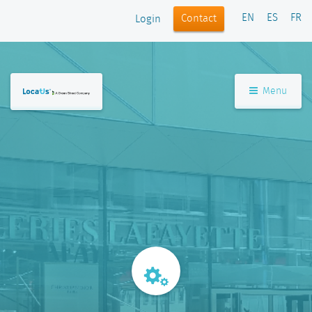
EN
ES
FR
Contact
Login
Menu