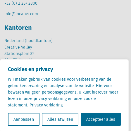
+32 (0) 2 267 2800
info@locatus.com
Kantoren
Nederland (hoofdkantoor)
Creative Valley
Stationsplein 32
3511 ED Utrecht
Cookies en privacy
België
Cantersteen 47
Wij maken gebruik van cookies voor verbetering van de
1000 Brussel
gebruikerservaring en analyse van de website. Hiervoor
bewaren wij geen persoonsgegevens. U kunt hierover meer
lezen in onze privacy verklaring en onze cookie
statement.
Privacy verklaring
Aanpassen
Alles afwijzen
Accepteer alles
Locatus B.V. and Locatus Belgie B.V. are wholly-owned subsidiaries of Green Street
Advisors, LLC. While Green Street offers some regulated products and services, global