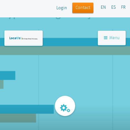
EN
ES
FR
Contact
Login
Menu