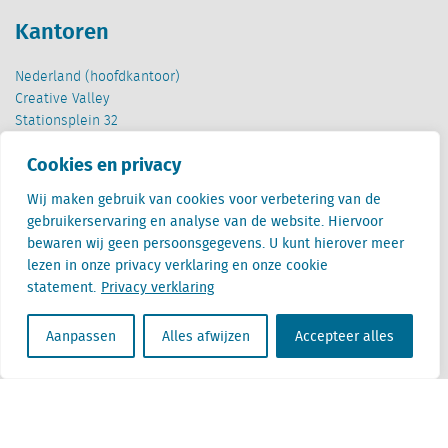
Kantoren
Nederland (hoofdkantoor)
Creative Valley
Stationsplein 32
3511 ED Utrecht
Cookies en privacy
België
Wij maken gebruik van cookies voor verbetering van de
Cantersteen 47
gebruikerservaring en analyse van de website. Hiervoor
1000 Brussel
bewaren wij geen persoonsgegevens. U kunt hierover meer
lezen in onze privacy verklaring en onze cookie
statement.
Privacy verklaring
Aanpassen
Alles afwijzen
Accepteer alles
Locatus B.V. and Locatus Belgie B.V. are wholly-owned subsidiaries of Green Street
Advisors, LLC. While Green Street offers some regulated products and services, global
Research, Data and Analytics products along with Green Street’s global News
publications are not provided as an investment advisor nor in the capacity of a
fiduciary. The Locatus companies are not regulated Green Street businesses. Our