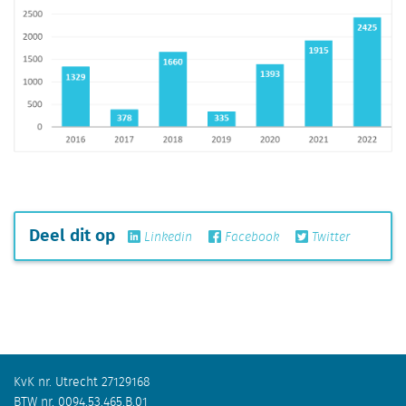
Deel dit op
Linkedin
Facebook
Twitter
KvK nr. Utrecht 27129168
BTW nr. 0094.53.465.B.01