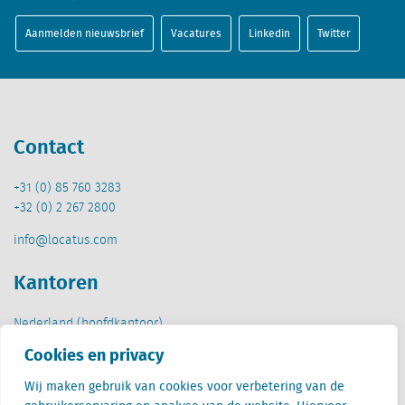
Aanmelden nieuwsbrief
Vacatures
Linkedin
Twitter
Contact
+31 (0) 85 760 3283
+32 (0) 2 267 2800
info@locatus.com
Kantoren
Nederland (hoofdkantoor)
Creative Valley
Cookies en privacy
Stationsplein 32
3511 ED Utrecht
Wij maken gebruik van cookies voor verbetering van de