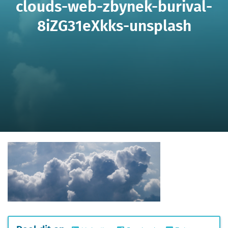
clouds-web-zbynek-burival-
8iZG31eXkks-unsplash