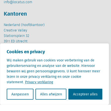
info@locatus.com
Kantoren
Nederland (hoofdkantoor)
Creative Valley
Stationsplein 32
3511 ED Utrecht
Cookies en privacy
België
Cantersteen 47
Wij maken gebruik van cookies voor verbetering van de
1000 Brussel
gebruikerservaring en analyse van de website. Hiervoor
bewaren wij geen persoonsgegevens. U kunt hierover meer
lezen in onze privacy verklaring en onze cookie
statement.
Privacy verklaring
Aanpassen
Alles afwijzen
Accepteer alles
Locatus B.V. and Locatus Belgie B.V. are wholly-owned subsidiaries of Green Street
Advisors, LLC. While Green Street offers some regulated products and services, global
Research, Data and Analytics products along with Green Street’s global News
publications are not provided as an investment advisor nor in the capacity of a