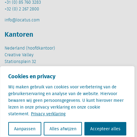
+31 (0) 85 760 3283
+32 (0) 2 267 2800
info@locatus.com
Kantoren
Nederland (hoofdkantoor)
Creative Valley
Stationsplein 32
3511 ED Utrecht
Cookies en privacy
België
Wij maken gebruik van cookies voor verbetering van de
Cantersteen 47
gebruikerservaring en analyse van de website. Hiervoor
1000 Brussel
bewaren wij geen persoonsgegevens. U kunt hierover meer
lezen in onze privacy verklaring en onze cookie
statement.
Privacy verklaring
Aanpassen
Alles afwijzen
Accepteer alles
Locatus B.V. and Locatus Belgie B.V. are wholly-owned subsidiaries of Green Street