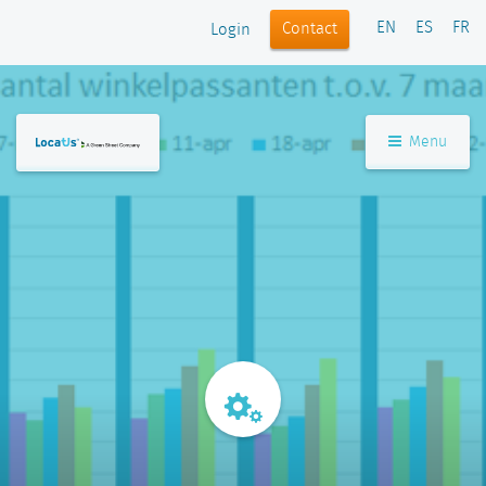
EN
ES
FR
Contact
Login
Menu