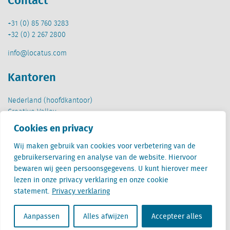
+31 (0) 85 760 3283
+32 (0) 2 267 2800
info@locatus.com
Kantoren
Nederland (hoofdkantoor)
Creative Valley
Stationsplein 32
Cookies en privacy
3511 ED Utrecht
Wij maken gebruik van cookies voor verbetering van de
België
gebruikerservaring en analyse van de website. Hiervoor
Cantersteen 47
bewaren wij geen persoonsgegevens. U kunt hierover meer
1000 Brussel
lezen in onze privacy verklaring en onze cookie
statement.
Privacy verklaring
Aanpassen
Alles afwijzen
Accepteer alles