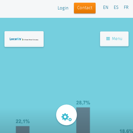
EN
ES
FR
Contact
Login
Menu