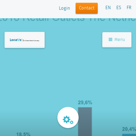
EN
ES
FR
Contact
Login
Menu