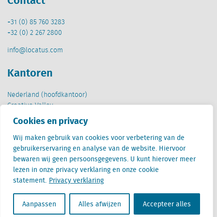
+31 (0) 85 760 3283
+32 (0) 2 267 2800
info@locatus.com
Kantoren
Nederland (hoofdkantoor)
Creative Valley
Stationsplein 32
Cookies en privacy
3511 ED Utrecht
Wij maken gebruik van cookies voor verbetering van de
België
gebruikerservaring en analyse van de website. Hiervoor
Cantersteen 47
bewaren wij geen persoonsgegevens. U kunt hierover meer
1000 Brussel
lezen in onze privacy verklaring en onze cookie
statement.
Privacy verklaring
Aanpassen
Alles afwijzen
Accepteer alles