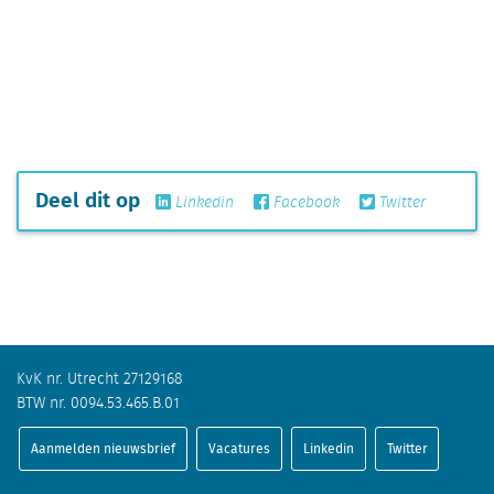
Deel dit op
Linkedin
Facebook
Twitter
KvK nr. Utrecht 27129168
BTW nr. 0094.53.465.B.01
Aanmelden nieuwsbrief
Vacatures
Linkedin
Twitter