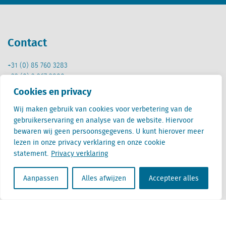
Contact
+31 (0) 85 760 3283
+32 (0) 2 267 2800
Cookies en privacy
info@locatus.com
Wij maken gebruik van cookies voor verbetering van de
Kantoren
gebruikerservaring en analyse van de website. Hiervoor
bewaren wij geen persoonsgegevens. U kunt hierover meer
Nederland (hoofdkantoor)
lezen in onze privacy verklaring en onze cookie
Creative Valley
statement.
Privacy verklaring
Stationsplein 32
3511 ED Utrecht
Aanpassen
Alles afwijzen
Accepteer alles
België
Cantersteen 47
1000 Brussel