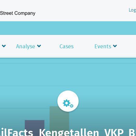
Log
Analyse
Cases
Events
ilFacts_Kengetallen_VKP_