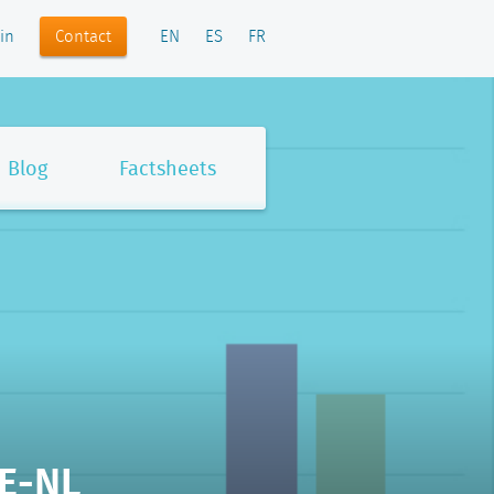
Contact
in
EN
ES
FR
Blog
Factsheets
BE-NL