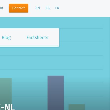
Contact
in
EN
ES
FR
Blog
Factsheets
E-NL