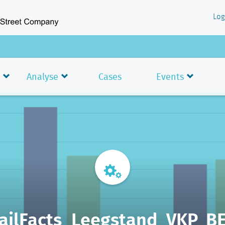
Log
Analyse
Cases
Events
ailFacts_Leegstand_VKP_B