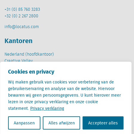
+31 (0) 85 760 3283
+32 (0) 2 267 2800
info@locatus.com
Kantoren
Nederland (hoofdkantoor)
Creative Valley
Stationsplein 32
Cookies en privacy
3511 ED Utrecht
Wij maken gebruik van cookies voor verbetering van de
België
gebruikerservaring en analyse van de website. Hiervoor
Cantersteen 47
bewaren wij geen persoonsgegevens. U kunt hierover meer
1000 Brussel
lezen in onze privacy verklaring en onze cookie
statement.
Privacy verklaring
Aanpassen
Alles afwijzen
Accepteer alles