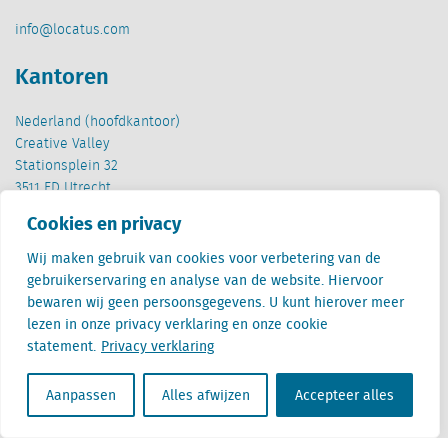
info@locatus.com
Kantoren
Nederland (hoofdkantoor)
Creative Valley
Stationsplein 32
3511 ED Utrecht
Cookies en privacy
België
Cantersteen 47
Wij maken gebruik van cookies voor verbetering van de
1000 Brussel
gebruikerservaring en analyse van de website. Hiervoor
bewaren wij geen persoonsgegevens. U kunt hierover meer
lezen in onze privacy verklaring en onze cookie
statement.
Privacy verklaring
Aanpassen
Alles afwijzen
Accepteer alles
Locatus B.V. and Locatus Belgie B.V. are wholly-owned subsidiaries of Green Street
Advisors, LLC. While Green Street offers some regulated products and services, global
Research, Data and Analytics products along with Green Street’s global News