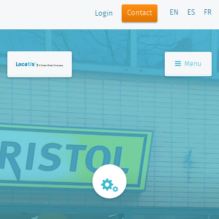
EN
ES
FR
Contact
Login
Menu