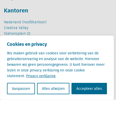
Kantoren
Nederland (hoofdkantoor)
Creative Valley
Stationsplein 32
3511 ED Utrecht
Cookies en privacy
België
Wij maken gebruik van cookies voor verbetering van de
Cantersteen 47
gebruikerservaring en analyse van de website. Hiervoor
1000 Brussel
bewaren wij geen persoonsgegevens. U kunt hierover meer
lezen in onze privacy verklaring en onze cookie
statement.
Privacy verklaring
Aanpassen
Alles afwijzen
Accepteer alles
Locatus B.V. and Locatus Belgie B.V. are wholly-owned subsidiaries of Green Street
Advisors, LLC. While Green Street offers some regulated products and services, global
Research, Data and Analytics products along with Green Street’s global News
publications are not provided as an investment advisor nor in the capacity of a
fiduciary. The Locatus companies are not regulated Green Street businesses. Our