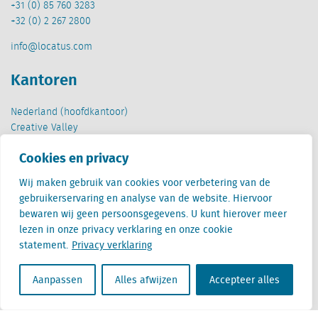
+31 (0) 85 760 3283
+32 (0) 2 267 2800
info@locatus.com
Kantoren
Nederland (hoofdkantoor)
Creative Valley
Stationsplein 32
Cookies en privacy
3511 ED Utrecht
Wij maken gebruik van cookies voor verbetering van de
België
gebruikerservaring en analyse van de website. Hiervoor
Cantersteen 47
bewaren wij geen persoonsgegevens. U kunt hierover meer
1000 Brussel
lezen in onze privacy verklaring en onze cookie
statement.
Privacy verklaring
Aanpassen
Alles afwijzen
Accepteer alles
Locatus B.V. and Locatus Belgie B.V. are wholly-owned subsidiaries of Green Street