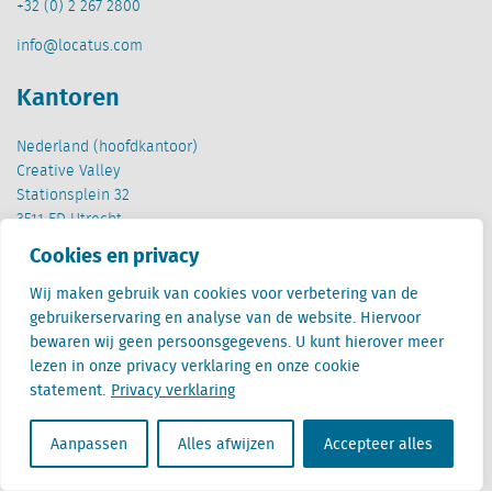
+32 (0) 2 267 2800
info@locatus.com
Kantoren
Nederland (hoofdkantoor)
Creative Valley
Stationsplein 32
3511 ED Utrecht
Cookies en privacy
België
Cantersteen 47
Wij maken gebruik van cookies voor verbetering van de
1000 Brussel
gebruikerservaring en analyse van de website. Hiervoor
bewaren wij geen persoonsgegevens. U kunt hierover meer
lezen in onze privacy verklaring en onze cookie
statement.
Privacy verklaring
Aanpassen
Alles afwijzen
Accepteer alles
Locatus B.V. and Locatus Belgie B.V. are wholly-owned subsidiaries of Green Street
Advisors, LLC. While Green Street offers some regulated products and services, global