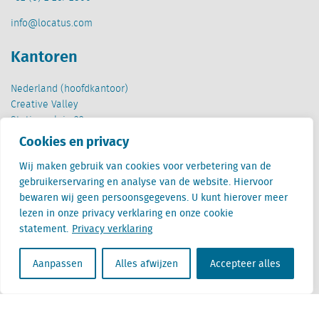
info@locatus.com
Kantoren
Nederland (hoofdkantoor)
Creative Valley
Stationsplein 32
3511 ED Utrecht
Cookies en privacy
België
Wij maken gebruik van cookies voor verbetering van de
Cantersteen 47
gebruikerservaring en analyse van de website. Hiervoor
1000 Brussel
bewaren wij geen persoonsgegevens. U kunt hierover meer
lezen in onze privacy verklaring en onze cookie
statement.
Privacy verklaring
Aanpassen
Alles afwijzen
Accepteer alles
Locatus B.V. and Locatus Belgie B.V. are wholly-owned subsidiaries of Green Street
Advisors, LLC. While Green Street offers some regulated products and services, global