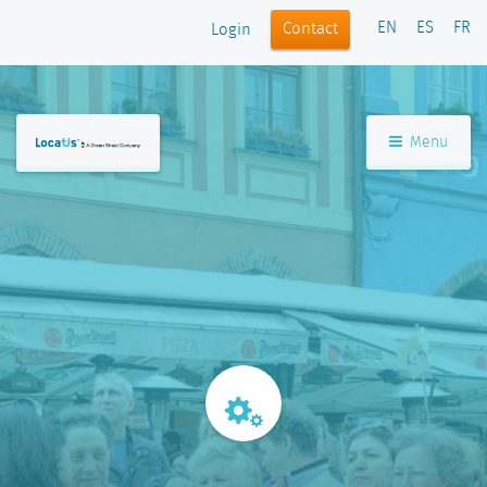
EN
ES
FR
Contact
Login
Menu