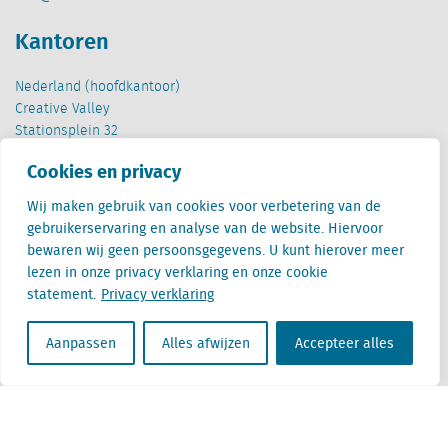
Kantoren
Nederland (hoofdkantoor)
Creative Valley
Stationsplein 32
3511 ED Utrecht
Cookies en privacy
België
Wij maken gebruik van cookies voor verbetering van de
Cantersteen 47
gebruikerservaring en analyse van de website. Hiervoor
1000 Brussel
bewaren wij geen persoonsgegevens. U kunt hierover meer
lezen in onze privacy verklaring en onze cookie
statement.
Privacy verklaring
Aanpassen
Alles afwijzen
Accepteer alles
Locatus B.V. and Locatus Belgie B.V. are wholly-owned subsidiaries of Green Street
Advisors, LLC. While Green Street offers some regulated products and services, global
Research, Data and Analytics products along with Green Street’s global News
publications are not provided as an investment advisor nor in the capacity of a
fiduciary. The Locatus companies are not regulated Green Street businesses. Our