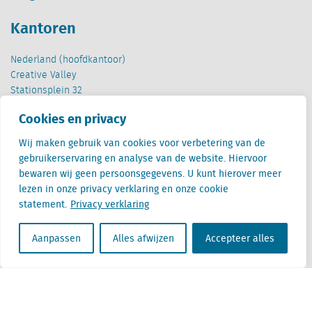
Kantoren
Nederland (hoofdkantoor)
Creative Valley
Stationsplein 32
3511 ED Utrecht
Cookies en privacy
België
Wij maken gebruik van cookies voor verbetering van de
Cantersteen 47
gebruikerservaring en analyse van de website. Hiervoor
1000 Brussel
bewaren wij geen persoonsgegevens. U kunt hierover meer
lezen in onze privacy verklaring en onze cookie
statement.
Privacy verklaring
Aanpassen
Alles afwijzen
Accepteer alles
Locatus B.V. and Locatus Belgie B.V. are wholly-owned subsidiaries of Green Street
Advisors, LLC. While Green Street offers some regulated products and services, global
Research, Data and Analytics products along with Green Street’s global News
publications are not provided as an investment advisor nor in the capacity of a
fiduciary. The Locatus companies are not regulated Green Street businesses. Our