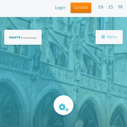
EN
ES
FR
Contact
Login
Menu