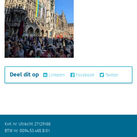
Deel dit op
Linkedin
Facebook
Twitter
KvK nr. Utrecht 27129168
BTW nr. 0094.53.465.B.01