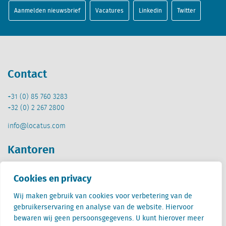
Aanmelden nieuwsbrief
Vacatures
Linkedin
Twitter
Contact
+31 (0) 85 760 3283
+32 (0) 2 267 2800
info@locatus.com
Kantoren
Nederland (hoofdkantoor)
Cookies en privacy
Creative Valley
Stationsplein 32
Wij maken gebruik van cookies voor verbetering van de
3511 ED Utrecht
gebruikerservaring en analyse van de website. Hiervoor
bewaren wij geen persoonsgegevens. U kunt hierover meer