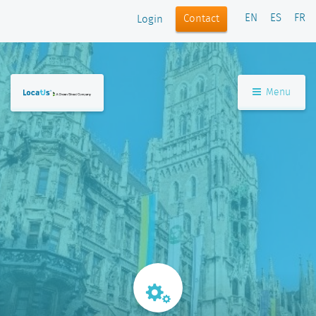
EN
ES
FR
Contact
Login
Menu