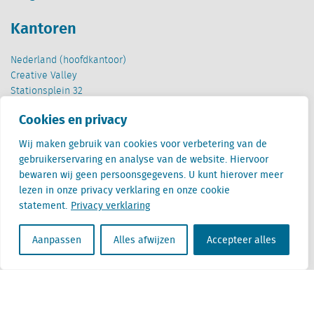
Kantoren
Nederland (hoofdkantoor)
Creative Valley
Stationsplein 32
3511 ED Utrecht
Cookies en privacy
België
Wij maken gebruik van cookies voor verbetering van de
Cantersteen 47
gebruikerservaring en analyse van de website. Hiervoor
1000 Brussel
bewaren wij geen persoonsgegevens. U kunt hierover meer
lezen in onze privacy verklaring en onze cookie
statement.
Privacy verklaring
Aanpassen
Alles afwijzen
Accepteer alles
Locatus B.V. and Locatus Belgie B.V. are wholly-owned subsidiaries of Green Street
Advisors, LLC. While Green Street offers some regulated products and services, global
Research, Data and Analytics products along with Green Street’s global News
publications are not provided as an investment advisor nor in the capacity of a
fiduciary. The Locatus companies are not regulated Green Street businesses. Our