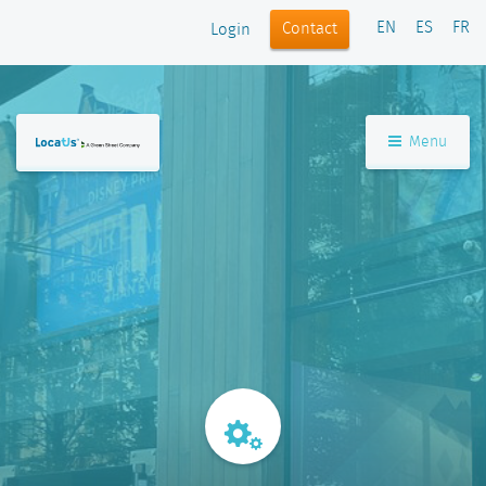
EN
ES
FR
Contact
Login
Menu