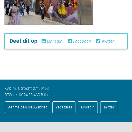
Deel dit op
Linkedin
Facebook
Twitter
KvK nr. Utrecht 27129168
BTW nr. 0094.53.465.B.01
Aanmelden nieuwsbrief
Vacatures
Linkedin
Twitter