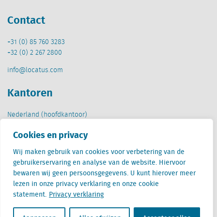
Contact
+31 (0) 85 760 3283
+32 (0) 2 267 2800
info@locatus.com
Kantoren
Nederland (hoofdkantoor)
Creative Valley
Cookies en privacy
Stationsplein 32
3511 ED Utrecht
Wij maken gebruik van cookies voor verbetering van de
gebruikerservaring en analyse van de website. Hiervoor
België
bewaren wij geen persoonsgegevens. U kunt hierover meer
Cantersteen 47
lezen in onze privacy verklaring en onze cookie
1000 Brussel
statement.
Privacy verklaring