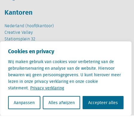
Kantoren
Nederland (hoofdkantoor)
Creative Valley
Stationsplein 32
3511 ED Utrecht
Cookies en privacy
België
Wij maken gebruik van cookies voor verbetering van de
Cantersteen 47
gebruikerservaring en analyse van de website. Hiervoor
1000 Brussel
bewaren wij geen persoonsgegevens. U kunt hierover meer
lezen in onze privacy verklaring en onze cookie
statement.
Privacy verklaring
Aanpassen
Alles afwijzen
Accepteer alles
Locatus B.V. and Locatus Belgie B.V. are wholly-owned subsidiaries of Green Street
Advisors, LLC. While Green Street offers some regulated products and services, global
Research, Data and Analytics products along with Green Street’s global News
publications are not provided as an investment advisor nor in the capacity of a
fiduciary. The Locatus companies are not regulated Green Street businesses. Our