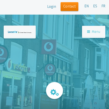
EN
ES
FR
Contact
Login
Menu