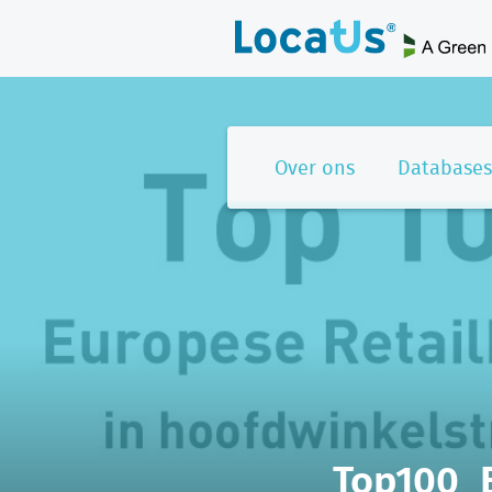
Over ons
Databases
Top100_