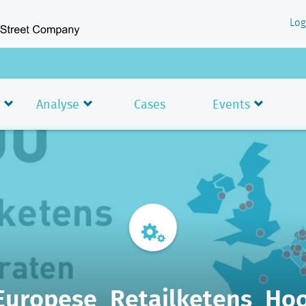
Log
Analyse
Cases
Events
Europese_Retailketens_Hoo