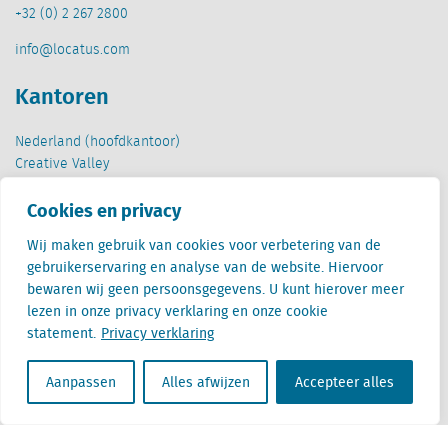
+32 (0) 2 267 2800
info@locatus.com
Kantoren
Nederland (hoofdkantoor)
Creative Valley
Stationsplein 32
Cookies en privacy
3511 ED Utrecht
Wij maken gebruik van cookies voor verbetering van de
België
gebruikerservaring en analyse van de website. Hiervoor
Cantersteen 47
bewaren wij geen persoonsgegevens. U kunt hierover meer
1000 Brussel
lezen in onze privacy verklaring en onze cookie
statement.
Privacy verklaring
Aanpassen
Alles afwijzen
Accepteer alles
Locatus B.V. and Locatus Belgie B.V. are wholly-owned subsidiaries of Green Street