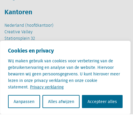
Kantoren
Nederland (hoofdkantoor)
Creative Valley
Stationsplein 32
3511 ED Utrecht
Cookies en privacy
België
Wij maken gebruik van cookies voor verbetering van de
Cantersteen 47
gebruikerservaring en analyse van de website. Hiervoor
1000 Brussel
bewaren wij geen persoonsgegevens. U kunt hierover meer
lezen in onze privacy verklaring en onze cookie
statement.
Privacy verklaring
Aanpassen
Alles afwijzen
Accepteer alles
Locatus B.V. and Locatus Belgie B.V. are wholly-owned subsidiaries of Green Street
Advisors, LLC. While Green Street offers some regulated products and services, global
Research, Data and Analytics products along with Green Street’s global News
publications are not provided as an investment advisor nor in the capacity of a
fiduciary. The Locatus companies are not regulated Green Street businesses. Our