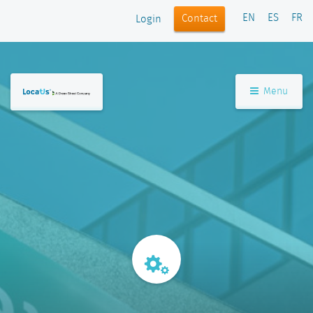
EN
ES
FR
Contact
Login
Menu