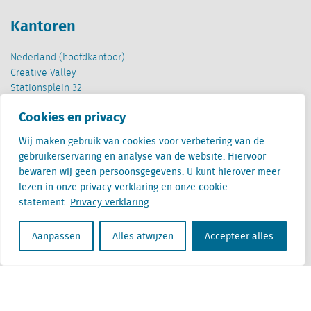
Kantoren
Nederland (hoofdkantoor)
Creative Valley
Stationsplein 32
3511 ED Utrecht
Cookies en privacy
België
Wij maken gebruik van cookies voor verbetering van de
Cantersteen 47
gebruikerservaring en analyse van de website. Hiervoor
1000 Brussel
bewaren wij geen persoonsgegevens. U kunt hierover meer
lezen in onze privacy verklaring en onze cookie
statement.
Privacy verklaring
Aanpassen
Alles afwijzen
Accepteer alles
Locatus B.V. and Locatus Belgie B.V. are wholly-owned subsidiaries of Green Street
Advisors, LLC. While Green Street offers some regulated products and services, global
Research, Data and Analytics products along with Green Street’s global News
publications are not provided as an investment advisor nor in the capacity of a
fiduciary. The Locatus companies are not regulated Green Street businesses. Our