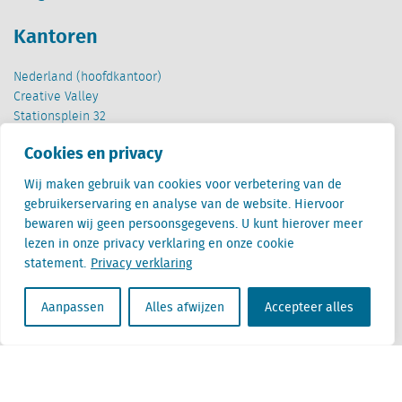
Kantoren
Nederland (hoofdkantoor)
Creative Valley
Stationsplein 32
3511 ED Utrecht
Cookies en privacy
België
Wij maken gebruik van cookies voor verbetering van de
Cantersteen 47
gebruikerservaring en analyse van de website. Hiervoor
1000 Brussel
bewaren wij geen persoonsgegevens. U kunt hierover meer
lezen in onze privacy verklaring en onze cookie
statement.
Privacy verklaring
Aanpassen
Alles afwijzen
Accepteer alles
Locatus B.V. and Locatus Belgie B.V. are wholly-owned subsidiaries of Green Street
Advisors, LLC. While Green Street offers some regulated products and services, global
Research, Data and Analytics products along with Green Street’s global News
publications are not provided as an investment advisor nor in the capacity of a
fiduciary. The Locatus companies are not regulated Green Street businesses. Our