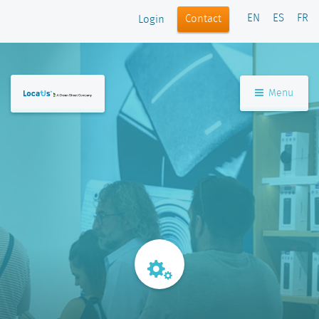
EN
ES
FR
Contact
Login
Menu