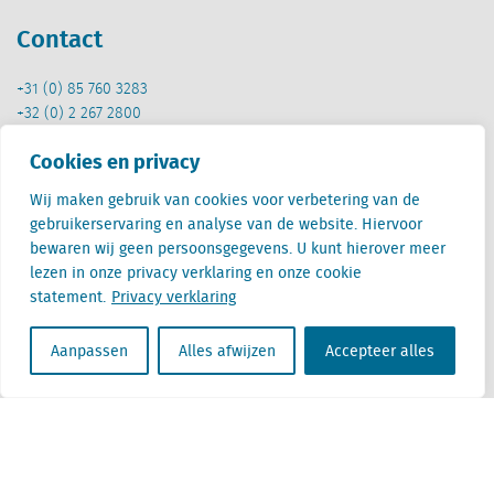
Contact
+31 (0) 85 760 3283
+32 (0) 2 267 2800
info@locatus.com
Cookies en privacy
Kantoren
Wij maken gebruik van cookies voor verbetering van de
gebruikerservaring en analyse van de website. Hiervoor
bewaren wij geen persoonsgegevens. U kunt hierover meer
Nederland (hoofdkantoor)
lezen in onze privacy verklaring en onze cookie
Creative Valley
statement.
Privacy verklaring
Stationsplein 32
3511 ED Utrecht
Aanpassen
Alles afwijzen
Accepteer alles
België
Cantersteen 47
1000 Brussel