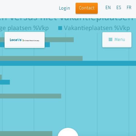
EN
ES
FR
Contact
Login
Menu