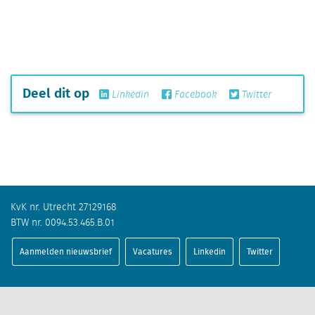
Deel dit op
Linkedin
Facebook
Twitter
KvK nr. Utrecht 27129168
BTW nr. 0094.53.465.B.01
Aanmelden nieuwsbrief
Vacatures
Linkedin
Twitter