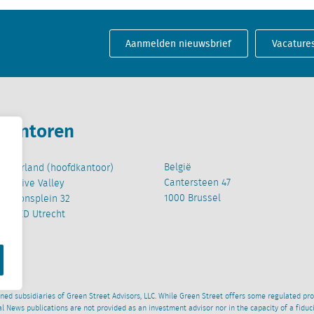
Aanmelden nieuwsbrief
Vacature
Kantoren
België
Nederland (hoofdkantoor)
Cantersteen 47
Creative Valley
1000 Brussel
Stationsplein 32
3511 ED Utrecht
wned subsidiaries of Green Street Advisors, LLC. While Green Street offers some regulated pr
al News publications are not provided as an investment advisor nor in the capacity of a fidu