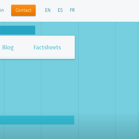
Contact
in
EN
ES
FR
Blog
Factsheets