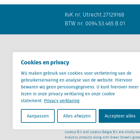
KvK nr. Utrecht 27129168
BTW nr. 0094.53.465.B.01
Contact
Cookies en privacy
Wij maken gebruik van cookies voor verbetering van de
+31 (0) 85 760 3283
gebruikerservaring en analyse van de website. Hiervoor
+32 (0) 2 267 2800
bewaren wij geen persoonsgegevens. U kunt hierover meer
info@locatus.com
lezen in onze privacy verklaring en onze cookie
statement.
Privacy verklaring
Aanpassen
Alles afwijzen
Accepteer alles
Locatus B.V. and Locatus Belgie B.V. are wholly-o
Analytics products along with Green Street’s glob