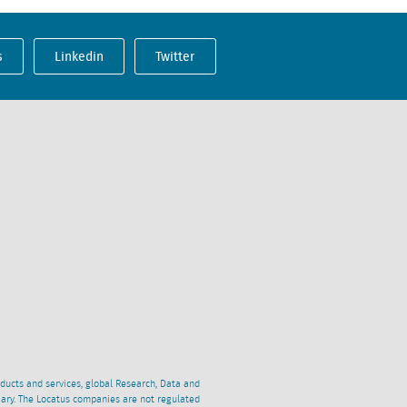
s
Linkedin
Twitter
oducts and services, global Research, Data and
ciary. The Locatus companies are not regulated