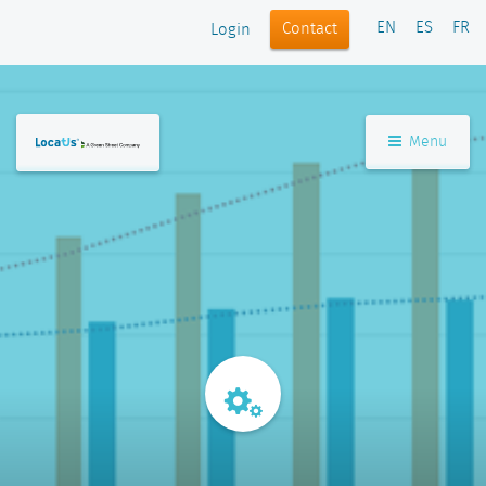
EN
ES
FR
Contact
Login
Menu