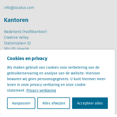
info@locatus.com
Kantoren
Nederland (hoofdkantoor)
Creative Valley
Stationsplein 32
3511 ED Utrecht
Cookies en privacy
België
Cantersteen 47
Wij maken gebruik van cookies voor verbetering van de
1000 Brussel
gebruikerservaring en analyse van de website. Hiervoor
bewaren wij geen persoonsgegevens. U kunt hierover meer
lezen in onze privacy verklaring en onze cookie
statement.
Privacy verklaring
Aanpassen
Alles afwijzen
Accepteer alles
Locatus B.V. and Locatus Belgie B.V. are wholly-owned subsidiaries of Green Street
Advisors, LLC. While Green Street offers some regulated products and services, global
Research, Data and Analytics products along with Green Street’s global News