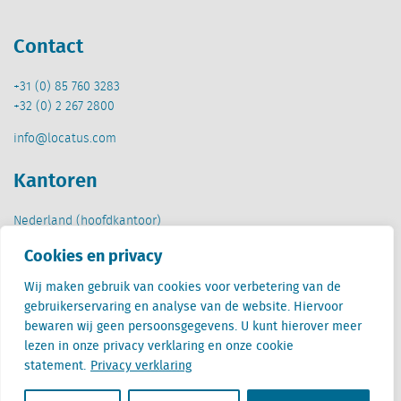
Contact
+31 (0) 85 760 3283
+32 (0) 2 267 2800
info@locatus.com
Kantoren
Nederland (hoofdkantoor)
Creative Valley
Cookies en privacy
Stationsplein 32
3511 ED Utrecht
Wij maken gebruik van cookies voor verbetering van de
gebruikerservaring en analyse van de website. Hiervoor
België
bewaren wij geen persoonsgegevens. U kunt hierover meer
Cantersteen 47
lezen in onze privacy verklaring en onze cookie
1000 Brussel
statement.
Privacy verklaring