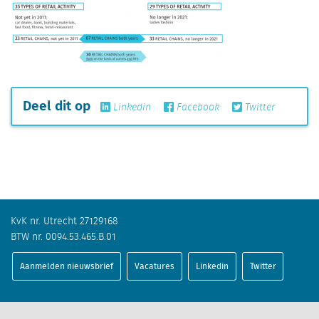
Deel dit op
Linkedin
Facebook
Twitter
KvK nr. Utrecht 27129168
BTW nr. 0094.53.465.B.01
Aanmelden nieuwsbrief
Vacatures
Linkedin
Twitter