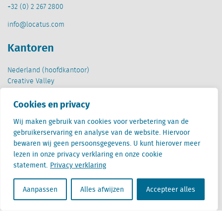
+32 (0) 2 267 2800
info@locatus.com
Kantoren
Nederland (hoofdkantoor)
Creative Valley
Stationsplein 32
Cookies en privacy
3511 ED Utrecht
Wij maken gebruik van cookies voor verbetering van de
België
gebruikerservaring en analyse van de website. Hiervoor
Cantersteen 47
bewaren wij geen persoonsgegevens. U kunt hierover meer
1000 Brussel
lezen in onze privacy verklaring en onze cookie
statement.
Privacy verklaring
Aanpassen
Alles afwijzen
Accepteer alles
Locatus B.V. and Locatus Belgie B.V. are wholly-owned subsidiaries of Green Street