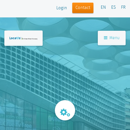
EN
ES
FR
Contact
Login
Menu