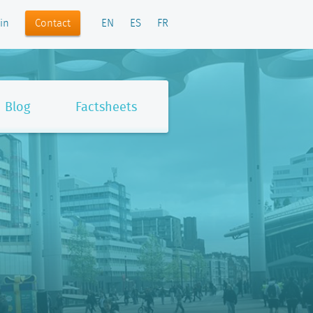
Contact
in
EN
ES
FR
Blog
Factsheets