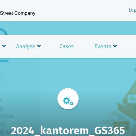
Log
Analyse
Cases
Events
2024_kantorem_GS365