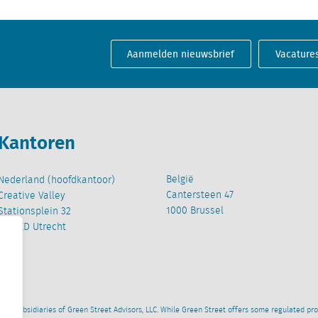
Aanmelden nieuwsbrief
Vacature
Kantoren
België
Nederland (hoofdkantoor)
Cantersteen 47
Creative Valley
1000 Brussel
Stationsplein 32
3511 ED Utrecht
wned subsidiaries of Green Street Advisors, LLC. While Green Street offers some regulated pr