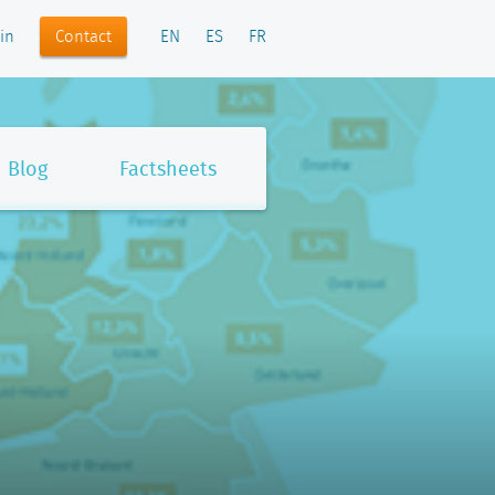
Contact
in
EN
ES
FR
Blog
Factsheets