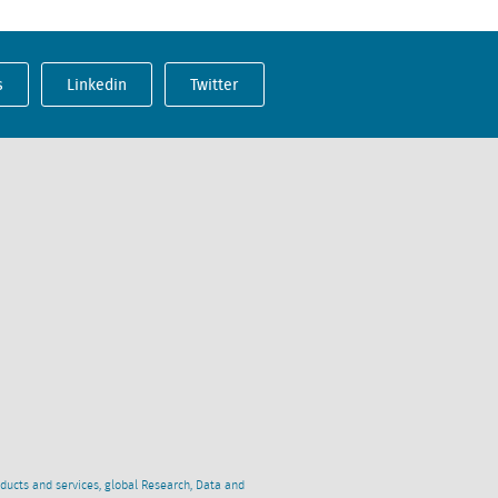
s
Linkedin
Twitter
oducts and services, global Research, Data and