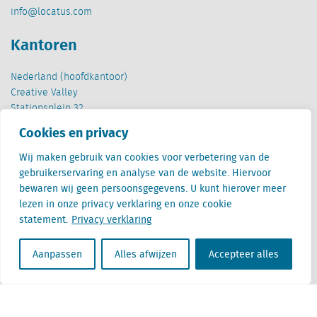
info@locatus.com
Kantoren
Nederland (hoofdkantoor)
Creative Valley
Stationsplein 32
3511 ED Utrecht
Cookies en privacy
België
Wij maken gebruik van cookies voor verbetering van de
Cantersteen 47
gebruikerservaring en analyse van de website. Hiervoor
1000 Brussel
bewaren wij geen persoonsgegevens. U kunt hierover meer
lezen in onze privacy verklaring en onze cookie
statement.
Privacy verklaring
Aanpassen
Alles afwijzen
Accepteer alles
Locatus B.V. and Locatus Belgie B.V. are wholly-owned subsidiaries of Green Street
Advisors, LLC. While Green Street offers some regulated products and services, global
Research, Data and Analytics products along with Green Street’s global News