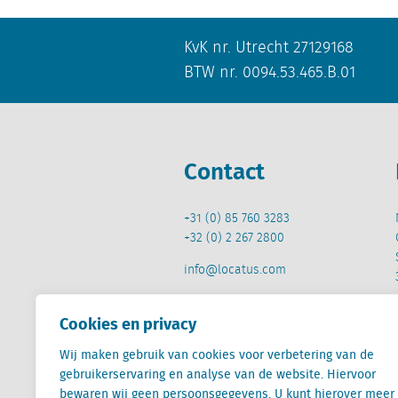
KvK nr. Utrecht 27129168
BTW nr. 0094.53.465.B.01
Contact
+31 (0) 85 760 3283
+32 (0) 2 267 2800
info@locatus.com
Cookies en privacy
Wij maken gebruik van cookies voor verbetering van de
gebruikerservaring en analyse van de website. Hiervoor
Locatus B.V. and Locatus Belgie B.V. are wholly-o
bewaren wij geen persoonsgegevens. U kunt hierover meer
Analytics products along with Green Street’s glob