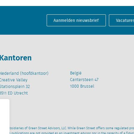
Aanmelden nieuwsbrief
Vacature
Kantoren
België
Nederland (hoofdkantoor)
Cantersteen 47
Creative Valley
1000 Brussel
Stationsplein 32
3511 ED Utrecht
wned subsidiaries of Green Street Advisors, LLC. While Green Street offers some regulated pr
al News publications are not provided as an investment advisor nor in the capacity of a fidu