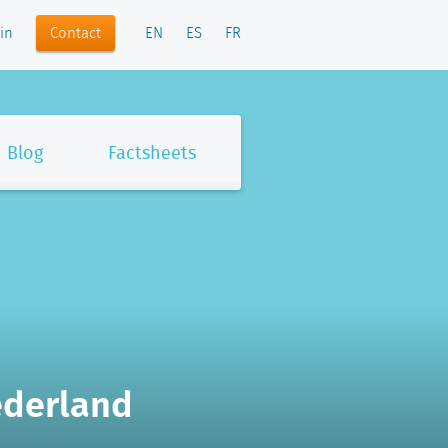
Contact
in
EN
ES
FR
Blog
Factsheets
ederland