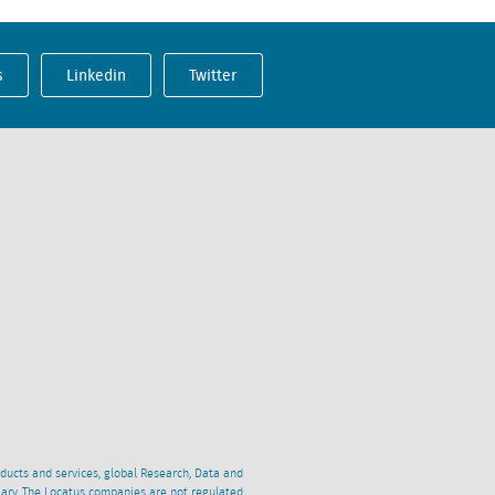
s
Linkedin
Twitter
oducts and services, global Research, Data and
ciary. The Locatus companies are not regulated