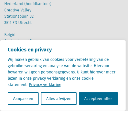
Nederland (hoofdkantoor)
Creative Valley
Stationsplein 32
3511 ED Utrecht
België
Cantersteen 47
1000 Brussel
Cookies en privacy
Wij maken gebruik van cookies voor verbetering van de
gebruikerservaring en analyse van de website. Hiervoor
bewaren wij geen persoonsgegevens. U kunt hierover meer
lezen in onze privacy verklaring en onze cookie
statement.
Privacy verklaring
Locatus B.V. and Locatus Belgie B.V. are wholly-owned subsidiaries of Green Street
Advisors, LLC. While Green Street offers some regulated products and services, global
Research, Data and Analytics products along with Green Street’s global News
Aanpassen
Alles afwijzen
Accepteer alles
publications are not provided as an investment advisor nor in the capacity of a
fiduciary. The Locatus companies are not regulated Green Street businesses. Our
global organization maintains information barriers to ensure the independence of
and distinction between our non-regulated and regulated businesses.