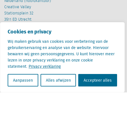
Nederland (hoofdkantoor)
Creative Valley
Stationsplein 32
3511 ED Utrecht
Cookies en privacy
België
Cantersteen 47
Wij maken gebruik van cookies voor verbetering van de
1000 Brussel
gebruikerservaring en analyse van de website. Hiervoor
bewaren wij geen persoonsgegevens. U kunt hierover meer
lezen in onze privacy verklaring en onze cookie
statement.
Privacy verklaring
Aanpassen
Alles afwijzen
Accepteer alles
Locatus B.V. and Locatus Belgie B.V. are wholly-owned subsidiaries of Green Street
Advisors, LLC. While Green Street offers some regulated products and services, global
Research, Data and Analytics products along with Green Street’s global News
publications are not provided as an investment advisor nor in the capacity of a
fiduciary. The Locatus companies are not regulated Green Street businesses. Our
global organization maintains information barriers to ensure the independence of
and distinction between our non-regulated and regulated businesses.