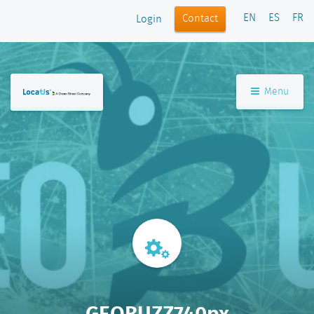
EN
ES
FR
Contact
Login
Menu
GEOBUZZ740px