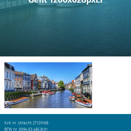
KvK nr. Utrecht 27129168
BTW nr. 0094.53.465.B.01