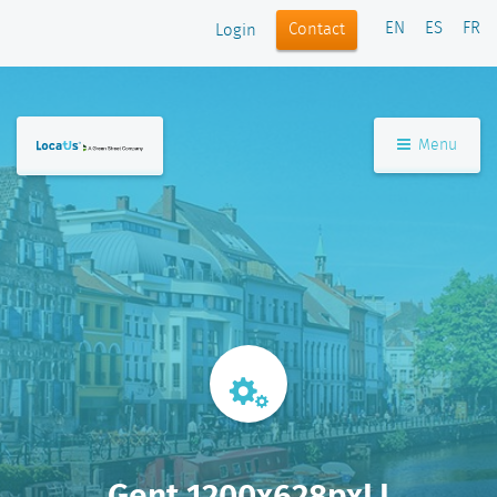
EN
ES
FR
Contact
Login
Menu
Gent 1200x628pxLI