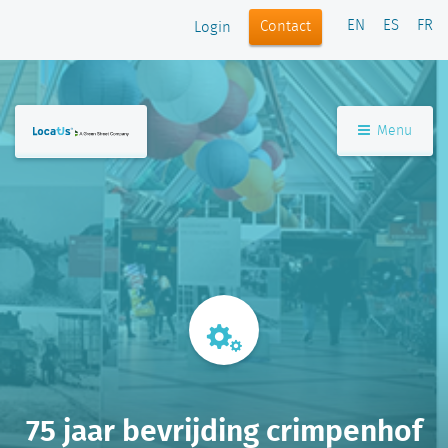
EN
ES
FR
Contact
Login
Menu
75 jaar bevrijding crimpenhof