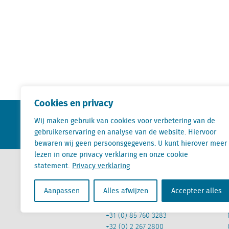
Cookies en privacy
KvK nr. Utrecht 27129168
Wij maken gebruik van cookies voor verbetering van de
BTW nr. 0094.53.465.B.01
gebruikerservaring en analyse van de website. Hiervoor
bewaren wij geen persoonsgegevens. U kunt hierover meer
lezen in onze privacy verklaring en onze cookie
statement.
Privacy verklaring
Contact
Aanpassen
Alles afwijzen
Accepteer alles
+31 (0) 85 760 3283
+32 (0) 2 267 2800