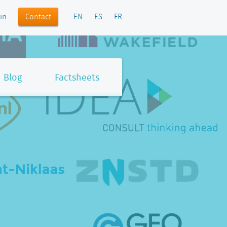
Contact
in
EN
ES
FR
Blog
Factsheets