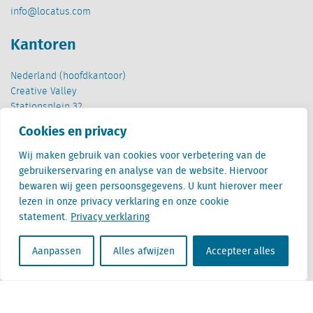
info@locatus.com
Kantoren
Nederland (hoofdkantoor)
Creative Valley
Stationsplein 32
3511 ED Utrecht
Cookies en privacy
België
Wij maken gebruik van cookies voor verbetering van de
Cantersteen 47
gebruikerservaring en analyse van de website. Hiervoor
1000 Brussel
bewaren wij geen persoonsgegevens. U kunt hierover meer
lezen in onze privacy verklaring en onze cookie
statement.
Privacy verklaring
Aanpassen
Alles afwijzen
Accepteer alles
Locatus B.V. and Locatus Belgie B.V. are wholly-owned subsidiaries of Green Street
Advisors, LLC. While Green Street offers some regulated products and services, global
Research, Data and Analytics products along with Green Street’s global News