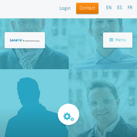
EN
ES
FR
Contact
Login
Menu