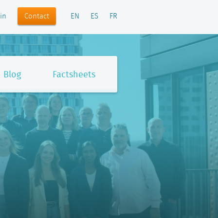
Contact
in
EN
ES
FR
Blog
Factsheets