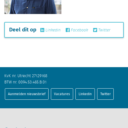
Deel dit op
Linkedin
Facebook
Twitter
KvK nr. Utrecht 27129168
BTW nr. 0094.53.465.B.01
Aanmelden nieuwsbrief
Vacatures
Linkedin
Twitter