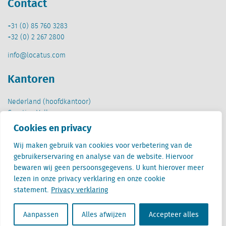
Contact
+31 (0) 85 760 3283
+32 (0) 2 267 2800
info@locatus.com
Kantoren
Nederland (hoofdkantoor)
Creative Valley
Stationsplein 32
Cookies en privacy
3511 ED Utrecht
Wij maken gebruik van cookies voor verbetering van de
België
gebruikerservaring en analyse van de website. Hiervoor
Cantersteen 47
bewaren wij geen persoonsgegevens. U kunt hierover meer
1000 Brussel
lezen in onze privacy verklaring en onze cookie
statement.
Privacy verklaring
Aanpassen
Alles afwijzen
Accepteer alles