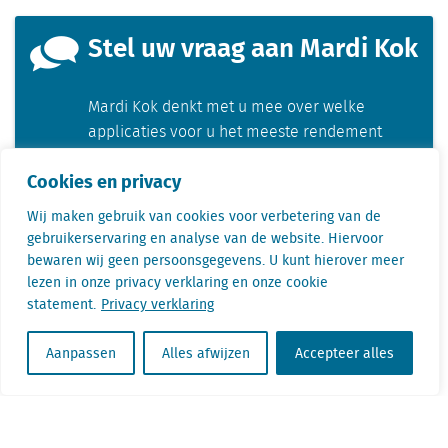
Stel uw vraag aan Mardi Kok
Mardi Kok denkt met u mee over welke
applicaties voor u het meeste rendement
opleveren bij relocatie- en
Cookies en privacy
expansievraagstukken. Hij komt graag langs of
vertelt via Teams meer over de verschillende
Wij maken gebruik van cookies voor verbetering van de
opties.
gebruikerservaring en analyse van de website. Hiervoor
bewaren wij geen persoonsgegevens. U kunt hierover meer
lezen in onze privacy verklaring en onze cookie
statement.
Privacy verklaring
Aanpassen
Alles afwijzen
Accepteer alles