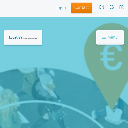
EN
ES
FR
Contact
Login
Menu