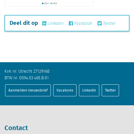
Deel dit op
Linkedin
Facebook
Twitter
KvK nr. Utrecht 27129168
BTW nr. 0094.53.465.B.01
Aanmelden nieuwsbrief
Vacatures
Linkedin
Twitter
Contact