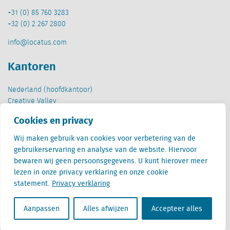
+31 (0) 85 760 3283
+32 (0) 2 267 2800
info@locatus.com
Kantoren
Nederland (hoofdkantoor)
Creative Valley
Stationsplein 32
Cookies en privacy
3511 ED Utrecht
Wij maken gebruik van cookies voor verbetering van de
België
gebruikerservaring en analyse van de website. Hiervoor
Cantersteen 47
bewaren wij geen persoonsgegevens. U kunt hierover meer
1000 Brussel
lezen in onze privacy verklaring en onze cookie
statement.
Privacy verklaring
Aanpassen
Alles afwijzen
Accepteer alles