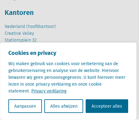
Kantoren
Nederland (hoofdkantoor)
Creative Valley
Stationsplein 32
3511 ED Utrecht
Cookies en privacy
België
Wij maken gebruik van cookies voor verbetering van de
Cantersteen 47
gebruikerservaring en analyse van de website. Hiervoor
1000 Brussel
bewaren wij geen persoonsgegevens. U kunt hierover meer
lezen in onze privacy verklaring en onze cookie
statement.
Privacy verklaring
Aanpassen
Alles afwijzen
Accepteer alles
Locatus B.V. and Locatus Belgie B.V. are wholly-owned subsidiaries of Green Street
Advisors, LLC. While Green Street offers some regulated products and services, global
Research, Data and Analytics products along with Green Street’s global News
publications are not provided as an investment advisor nor in the capacity of a
fiduciary. The Locatus companies are not regulated Green Street businesses. Our